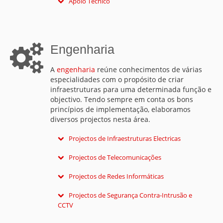
Executamos Estudos Luminotécnicos para vários
Apoio Técnico
de custos.
espaços, sejam estes para lazer, trabalho ou
Aconselhamos, acompanhamos e sugerimos sempre
comércio seguindo sempre a normal europeia
aos nossos clientes as melhores soluções para as
EN12464-1.
suas necessidades.
Engenharia
A
engenharia
reúne conhecimentos de várias
especialidades com o propósito de criar
infraestruturas para uma determinada função e
objectivo. Tendo sempre em conta os bons
princípios de implementação, elaboramos
diversos projectos nesta área.
Projectos de Infraestruturas Electricas
Elaboramos Projectos Electricos em todo o tipo de
Projectos de Telecomunicações
edifícios, particulares e públicos, sempre a pensar no
Elaboramos Projectos de Telecomunicações
Projectos de Redes Informáticas
cliente, na segurança, fiabilidade e nas leis em vigor
seguindo o regulamento (
ITED
) imposto pela Anacom
(
RTIEBT
).
Projectamos, estruturamos e implementamos Redes
Projectos de Segurança Contra-Intrusão e
de maneira a assegurar uma utilização eficaz,
Informáticas, desde a implementação de bastidores,
CCTV
cómoda e segura.
cablagens, equipamentos activos e passivos que vão