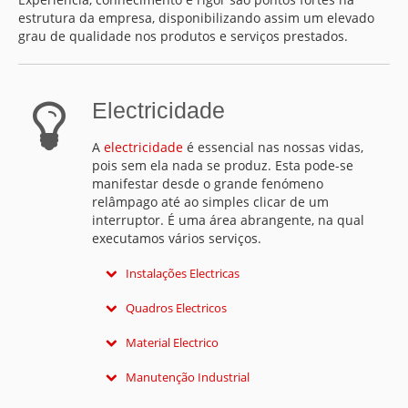
MAPA DO SITE
estrutura da empresa, disponibilizando assim um elevado
grau de qualidade nos produtos e serviços prestados.
CONTACTOS
Electricidade
A
electricidade
é essencial nas nossas vidas,
pois sem ela nada se produz. Esta pode-se
manifestar desde o grande fenómeno
relâmpago até ao simples clicar de um
interruptor. É uma área abrangente, na qual
executamos vários serviços.
Instalações Electricas
Executamos todo o tipo de Instalações Electricas em
Quadros Electricos
baixa tensão (Residêncial, Comercial e Industrial).
Projectamos, elaboramos e electrificamos Quadros
Material Electrico
Electricos (Potência, Comando e Controlo) à medida
Fornecemos todo o tipo de Material Electrico de
Manutenção Industrial
dos nossos clientes, cumprindo sempre as normas
todas as marcas, sempre acompanhado com o nosso
de segurança.