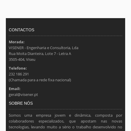
Executamos Projectos de Segurança Contra-Intrusão
de encontro ao projecto de telecomunicações.
e Videovigilância, usando as tecnologias mais
recentes tornando a instalação mais simples e
económica.
CONTACTOS
Morada:
VISENER - Engenharia e Consultoria, Lda
Rua Moita Dianteira, Lote 7 - Letra A
3505-404, Viseu
Telefone:
232 186 291
(Chamada para a rede fixa nacional)
Email:
geral@visener.pt
SOBRE NÓS
Somos uma empresa jovem e dinâmica, composta por
colaboradores especializados, que apostam nas novas
tecnologias, levando muito a sério o trabalho desenvolvido no