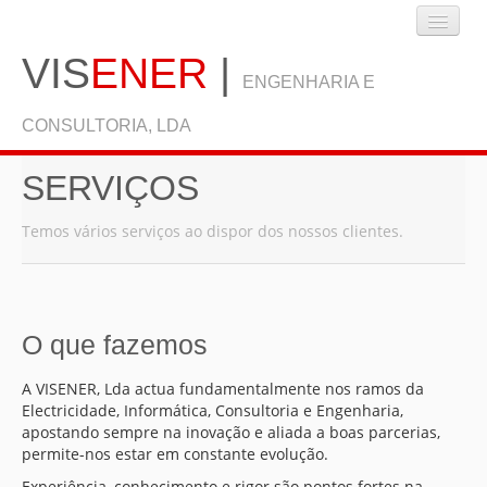
VIS
ENER
|
ENGENHARIA E
CONSULTORIA, LDA
SERVIÇOS
INÍCIO
Temos vários serviços ao dispor dos nossos clientes.
EMPRESA
O que fazemos
SERVIÇOS
A VISENER, Lda actua fundamentalmente nos ramos da
Electricidade, Informática, Consultoria e Engenharia,
BLOG
apostando sempre na inovação e aliada a boas parcerias,
permite-nos estar em constante evolução.
Experiência, conhecimento e rigor são pontos fortes na