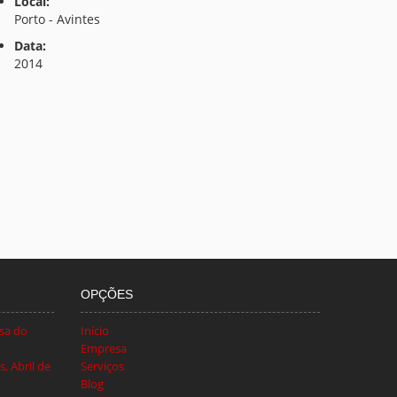
Local:
Porto - Avintes
Data:
2014
OPÇÕES
sa do
Início
Empresa
, Abril de
Serviços
Blog