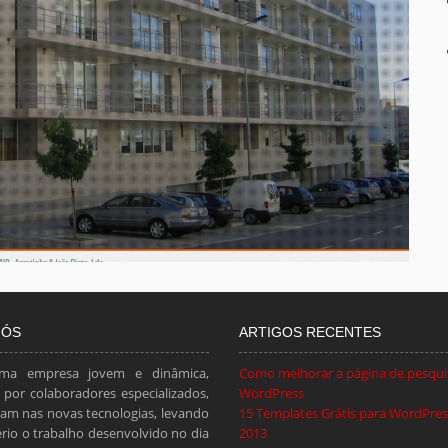
NÓS
ARTIGOS RECENTES
ma empresa jovem e dinâmica,
Como melhorar a página de pesqui
por colaboradores especializados,
WordPress
am nas novas tecnologias, levando
15 Templates Grátis para WordPress
ério o trabalho desenvolvido no dia
2013