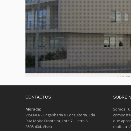
CONTACTOS
SOBRE 
Morada:
Somos u
VISENER - Engenharia e Consultoria, Lda
composta 
Rua Moita Dianteira, Lote 7 - Letra A
que apost
3505-404, Viseu
muito a s