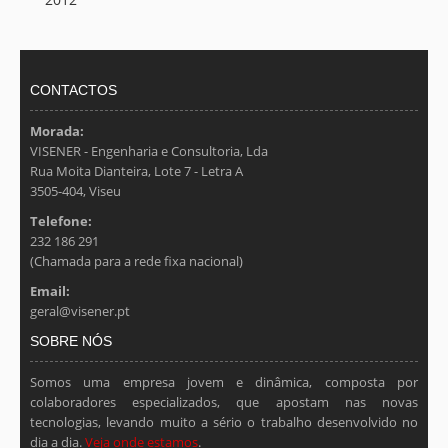
CONTACTOS
Morada:
VISENER - Engenharia e Consultoria, Lda
Rua Moita Dianteira, Lote 7 - Letra A
3505-404, Viseu
Telefone:
232 186 291
(Chamada para a rede fixa nacional)
Email:
geral@visener.pt
SOBRE NÓS
Somos uma empresa jovem e dinâmica, composta por
colaboradores especializados, que apostam nas novas
tecnologias, levando muito a sério o trabalho desenvolvido no
dia a dia.
Veja onde estamos
.