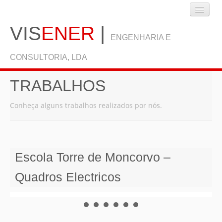
VIS
ENER
|
ENGENHARIA E
CONSULTORIA, LDA
TRABALHOS
INÍCIO
Conheça alguns trabalhos realizados por nós.
EMPRESA
Escola Torre de Moncorvo –
SERVIÇOS
Quadros Electricos
BLOG