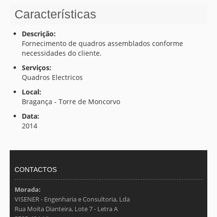
MAPA DO SITE
Características
Descrição:
CONTACTOS
Fornecimento de quadros assemblados conforme
necessidades do cliente.
Serviços:
Quadros Electricos
Local:
Bragança - Torre de Moncorvo
Data:
2014
CONTACTOS
Morada:
VISENER - Engenharia e Consultoria, Lda
Rua Moita Dianteira, Lote 7 - Letra A