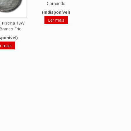
Comando
(Indisponível)
Ler mais
 Piscina 18W
Branco Frio
sponível)
r mais