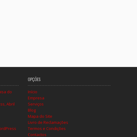
OPÇÕES
isa do
Início
Empresa
s, Abril
Serviços
Blog
Mapa do Site
Livro de Reclamações
ordPress
Termos e Condições
Contactos