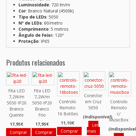
Luminosidade
: 720 lm/m
Cor
: Branco Natural (4500k)
Tipo de LEDs
: 5050
Nº de LEDs
: 60/metro
Comprimento
: 5 metros
Ângulo de Feix
e: 120º
Proteção
: IP65
Produtos relacionados
Fita LED
Fita LED
Conector
7,2W/m
7,2W/m
Controlo
em Cruz
Controlo
5050 IP20
5050 IP20
Remoto
5050
Remoto
Branco
Branco
16 Botões
c/
Quente
Frio
(Indisponível)
MusicBox
11,10€
17,95€
17,95€
Ler
(Indisponível
Comprar
mais
Comprar
Comprar