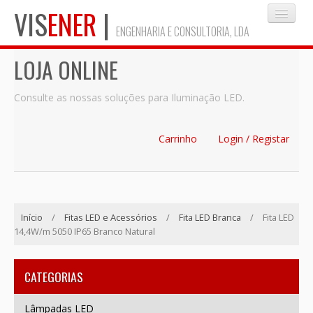
VIS
ENER
|
ENGENHARIA E CONSULTORIA, LDA
LOJA ONLINE
INÍCIO
Consulte as nossas soluções para Iluminação LED.
EMPRESA
Carrinho
Login / Registar
SERVIÇOS
Início
/
Fitas LED e Acessórios
/
Fita LED Branca
/
Fita LED
BLOG
14,4W/m 5050 IP65 Branco Natural
MAPA DO SITE
CATEGORIAS
Lâmpadas LED