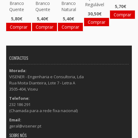
Branco
Branco
Branco
Regulável
5,70€
Quente
Quente
Natural
30,50€
Comprar
5,80€
5,40€
5,40€
Comprar
Comprar
Comprar
Comprar
CONTACTOS
Morada:
VISENER - Engenharia e Consultoria, Lda
Rua Moita Dianteira, Lote 7 - Letra A
3505-404, Viseu
Telefone:
232 186 291
(Chamada para a rede fixa nacional)
Email:
geral@visener.pt
SOBRE NÓS