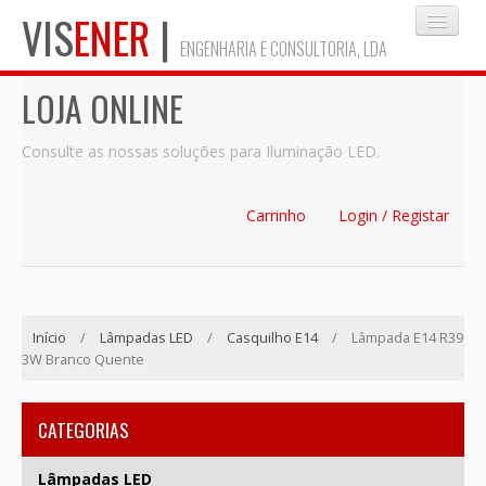
VIS
ENER
|
ENGENHARIA E CONSULTORIA, LDA
LOJA ONLINE
INÍCIO
Consulte as nossas soluções para Iluminação LED.
EMPRESA
Carrinho
Login / Registar
SERVIÇOS
Início
/
Lâmpadas LED
/
Casquilho E14
/
Lâmpada E14 R39
BLOG
3W Branco Quente
MAPA DO SITE
CATEGORIAS
Lâmpadas LED