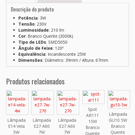
Descrição do produto
Potência
: 3W
Tensão
: 230V
Luminosidade
: 210 lm
Cor
: Branco Quente (3000k)
Tipo de LEDs
: SMD5050
Ângulo de Feixe
: 120º
Equivalência
: Incandescente 25W
Dimensões
: Diâmetro: 39mm / Altura: 67mm
Produtos relacionados
Spot
Lâmpada
AR111
Lâmpada
Lâmpada
Lâmpada
GU10 5W
15W
E14 Vela
E27 A60
E27 A60
Branco
Branco
5W
7W
7W
Quente
Quente