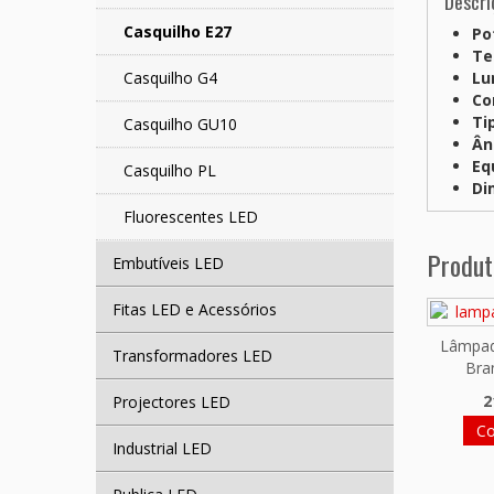
Descri
Casquilho E27
Po
Te
Casquilho G4
Lu
Co
Ti
Casquilho GU10
Ân
Eq
Casquilho PL
Di
Fluorescentes LED
Produt
Embutíveis LED
Fitas LED e Acessórios
Lâmpa
Transformadores LED
Bra
2
Projectores LED
C
Industrial LED