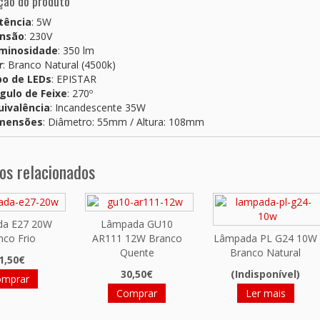
ção do produto
tência
: 5W
nsão
: 230V
minosidade
: 350 lm
r
: Branco Natural (4500k)
po de LEDs
: EPISTAR
gulo de Feixe
: 270º
uivalência
: Incandescente 35W
mensões
: Diâmetro: 55mm / Altura: 108mm
os relacionados
da E27 20W
Lâmpada GU10
nco Frio
AR111 12W Branco
Lâmpada PL G24 10W
Quente
Branco Natural
1,50€
30,50€
(Indisponível)
omprar
Comprar
Ler mais