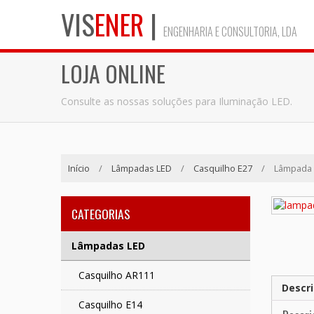
VIS
ENER
|
ENGENHARIA E CONSULTORIA, LDA
LOJA ONLINE
Consulte as nossas soluções para Iluminação LED.
Início
/
Lâmpadas LED
/
Casquilho E27
/
Lâmpada 
CATEGORIAS
Lâmpadas LED
Casquilho AR111
Descr
Casquilho E14