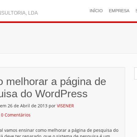
INÍCIO
EMPRESA
SULTORIA, LDA
 melhorar a página de
uisa do WordPress
 em 26 de Abril de 2013 por
VISENER
/
0 Comentários
ial vamos ensinar como melhorar a página de pesquisa do
Já deve ter reparado, que o sistema de pesquisa é um