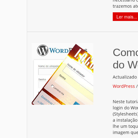
trazemos at
Ler mais...
Como 
do W
Actualizado
WordPress
Neste tutori
login do Wor
(Stylesheets
a instalaçã
lhe um toqu
imagem qu