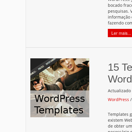
bocado fraco
pesquisas. 
informação 
fazendo co
Ler mais...
15 Te
WordP
Actualizado
WordPress
Templates g
existem Web
de obter um
necessário 