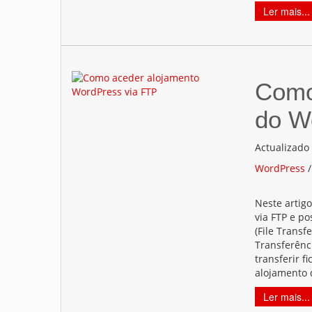
Ler mais...
Como
do W
Actualizado
WordPress
Neste artig
via FTP e po
(File Transf
Transferênc
transferir f
alojamento
Ler mais...