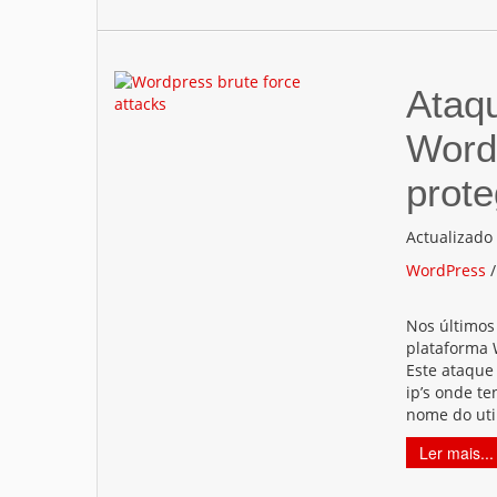
Ataqu
Word
prote
Actualizado
WordPress
Nos últimos 
plataforma 
Este ataque
ip’s onde t
nome do util
Ler mais...