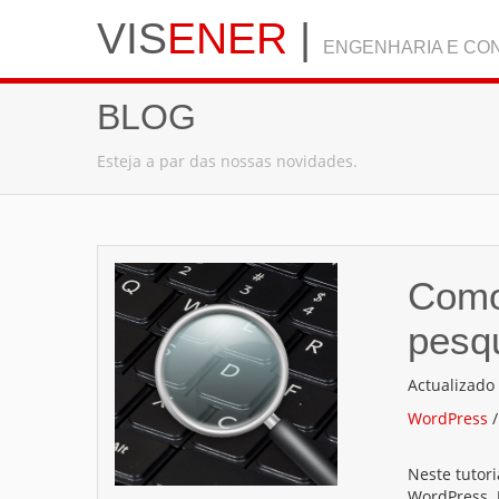
VIS
ENER
|
ENGENHARIA E CON
BLOG
Esteja a par das nossas novidades.
Como
pesq
Actualizado
WordPress
Neste tutor
WordPress. 