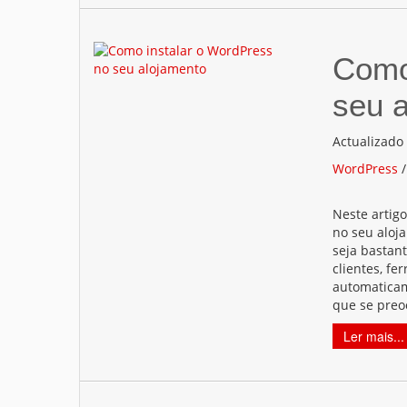
Como
seu 
Actualizado
WordPress
Neste artig
no seu aloj
seja bastan
clientes, fe
automaticam
que se preo
Ler mais...