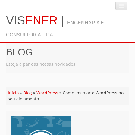
VIS
ENER
|
ENGENHARIA E
CONSULTORIA, LDA
BLOG
INÍCIO
Esteja a par das nossas novidades.
EMPRESA
Início
»
Blog
»
WordPress
»
Como instalar o WordPress no
SERVIÇOS
seu alojamento
BLOG