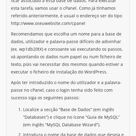
ficar associado a essa base de dados. Para executar
esta tarefa, vamos usar o cPanel. Como já tínhamos
referido anteriormente, é usual o endereço ser do tipo
http://www.oseuwebsite.com/cpanel
Recomendamos que escolha um nome para a base de
dados, utilizador e palavra-passe difíceis de adivinhar
(ex. wp1db20tX) e consoante vai executando os passos,
vá apontando os dados num papel ou num ficheiro de
texto, pois vai necessitar dos mesmos quando estiver a
executar o ficheiro de instalação do WordPress.
Após ter introduzido o nome do utilizador e a palavra-
passe no cPanel, caso o login tenha sido feito com
sucesso siga os seguintes passos:
Localize a secção “Base de Dados” (em inglês
“Databases”) e clique no ícone “Guia de MySQL”
(em inglês “MySQL Database Wizard”).
Introduza o nome da base de dados que deseja e