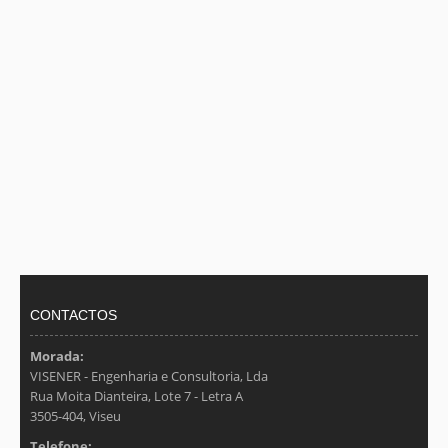
CONTACTOS
Morada:
VISENER - Engenharia e Consultoria, Lda
Rua Moita Dianteira, Lote 7 - Letra A
3505-404, Viseu
Telefone: