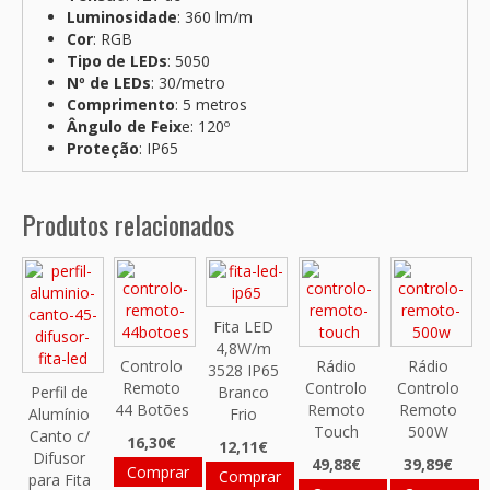
Luminosidade
: 360 lm/m
Cor
: RGB
Tipo de LEDs
: 5050
Nº de LEDs
: 30/metro
Comprimento
: 5 metros
Ângulo de Feix
e: 120º
Proteção
: IP65
Produtos relacionados
Fita LED
4,8W/m
Controlo
Rádio
Rádio
3528 IP65
Remoto
Controlo
Controlo
Perfil de
Branco
44 Botões
Remoto
Remoto
Alumínio
Frio
Touch
500W
Canto c/
16,30€
12,11€
Difusor
49,88€
39,89€
Comprar
Comprar
para Fita