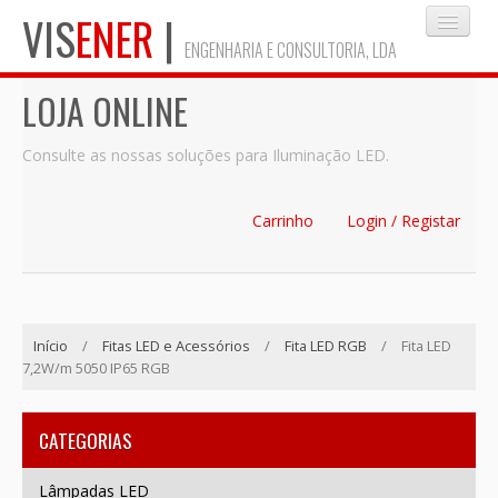
VIS
ENER
|
ENGENHARIA E CONSULTORIA, LDA
LOJA ONLINE
INÍCIO
Consulte as nossas soluções para Iluminação LED.
EMPRESA
Carrinho
Login / Registar
SERVIÇOS
Início
/
Fitas LED e Acessórios
/
Fita LED RGB
/
Fita LED
BLOG
7,2W/m 5050 IP65 RGB
MAPA DO SITE
CATEGORIAS
Lâmpadas LED