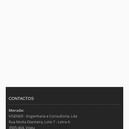
CONTACTOS
Morada:
VISENER - Engenharia e Consultoria, Lda
Rua Moita Dianteira, Lote 7 - Letra A
3505-404, Viseu