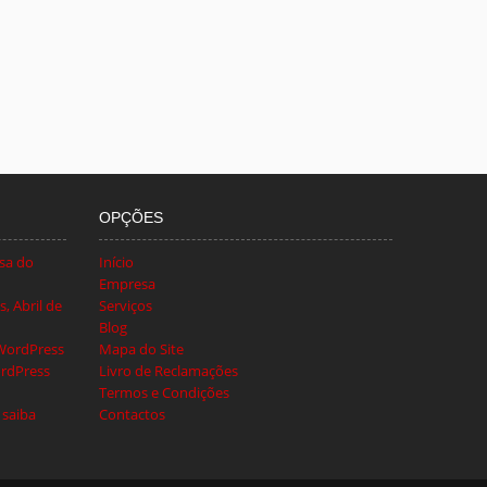
OPÇÕES
sa do
Início
Empresa
, Abril de
Serviços
Blog
 WordPress
Mapa do Site
rdPress
Livro de Reclamações
Termos e Condições
 saiba
Contactos