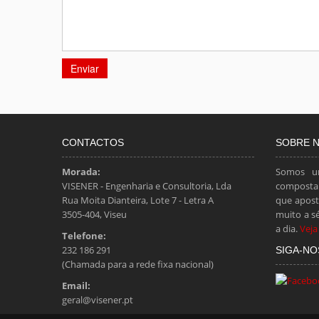
CONTACTOS
SOBRE 
Morada:
Somos u
VISENER - Engenharia e Consultoria, Lda
composta 
Rua Moita Dianteira, Lote 7 - Letra A
que apost
3505-404, Viseu
muito a s
a dia.
Veja
Telefone:
232 186 291
SIGA-NO
(Chamada para a rede fixa nacional)
Email:
geral@visener.pt