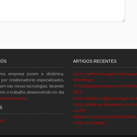
NÓS
ARTIGOS RECENTES
ma empresa jovem e dinâmica,
Como melhorar a página de pesqui
por colaboradores especializados,
WordPress
am nas novas tecnologias, levando
15 Templates Grátis para WordPress
ério o trabalho desenvolvido no dia
2013
 onde estamos
.
Como alterar a página de login do
Como aceder ao alojamento do Wo
S
via FTP
Ataques brute force no WordPress,
como se proteger