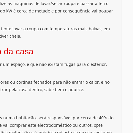
ilize as máquinas de lavar/secar roupa e passar a ferro
 do kW é cerca de metade e por consequência vai poupar
, tente lavar a roupa com temperaturas mais baixas, em
iver cheia.
o da casa
 um espaço, é que não existam fugas para o exterior.
res ou cortinas fechados para não entrar o calor, e no
ntrar pela casa dentro, sabe bem e aquece.
is numa habitação, será responsável por cerca de 40% do
Se vai comprar este electrodoméstico ou outros, opte
ica melhor (A+++), pois isso reflecte-se no seu consumo.