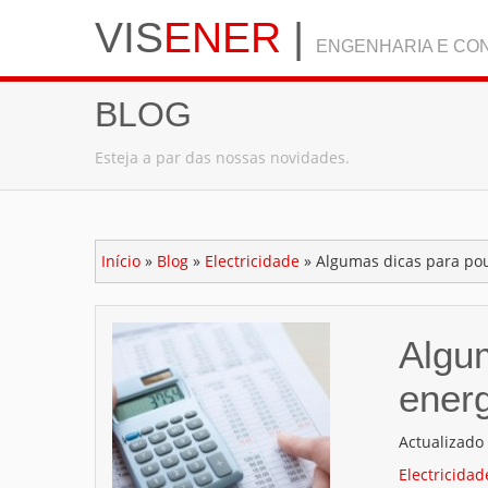
VIS
ENER
|
ENGENHARIA E CON
BLOG
Esteja a par das nossas novidades.
Início
»
Blog
»
Electricidade
»
Algumas dicas para pou
Algu
energ
Actualizad
Electricidad