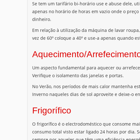
Se tem um tarifário bi-horário use e abuse dele, ut
apenas no horário de horas em vazio onde o preço
dinheiro.
Em relação à utilização da máquina de lavar roupa
vez de 60º coloque a 40º e use-a apenas quando est
Aquecimento/Arrefeciment
Um aspecto fundamental para aquecer ou arrefecer
Verifique o isolamento das janelas e portas.
No Verão, nos períodos de mais calor mantenha esto
Inverno naqueles dias de sol aproveite e deixe-o e
Frigorífico
O frigorífico é o electrodoméstico que consome ma
consumo total visto estar ligado 24 horas por dia. 
sempre por aqueles que têm uma eficiência energét