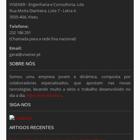
VISENER - Engenharia e Consultoria, Lda
Rua Moita Dianteira, Lote 7 - Letra A
3505-404, Viseu
Telefone:
232 186 291
(Chamada para a rede fixa nacional)
Email:
geral@visener.pt
SOBRE NÓS
Somos uma empresa jovem e dinâmica, composta por
colaboradores especializados, que apostam nas novas
tecnologias, levando muito a sério o trabalho desenvolvido no
dia a dia.
Veja onde estamos
.
SIGA-NOS
ARTIGOS RECENTES