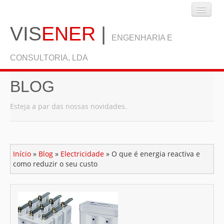
VIS
ENER
|
ENGENHARIA E
CONSULTORIA, LDA
BLOG
INÍCIO
Esteja a par das nossas novidades.
EMPRESA
Início
»
Blog
»
Electricidade
»
O que é energia reactiva e
SERVIÇOS
como reduzir o seu custo
BLOG